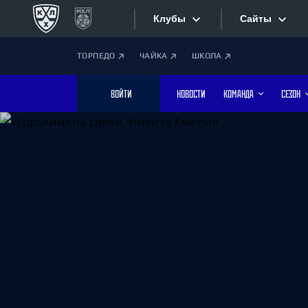
Клубы
Сайты
ТОРПЕДО
ЧАЙКА
ШКОЛА
Конференция «Запад»
Сайты
ВОЙТИ
НОВОСТИ
КОМАНДА
СЕЗОН
Дивизион Боброва
Лада
Видеотран
СКА
Хайлайты
Спартак
Торпедо
Текстовые
ХК Сочи
Интернет-
Дивизион Тарасова
Фотобанк
Динамо Мн
Динамо М
Приложе