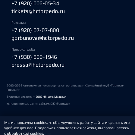
+7 (920) 006-05-34
tickets@hctorpedo.ru
Реклама
+7 (920) 07-07-800
gorbunova@hctorpedo.ru
Пресс-служба
+7 (930) 800-1946
pressa@hctorpedo.ru
2003-2026 Автономная некоммерческая организация «Хоккейный клуб «Торпедо-
Горький»
Билетная система —
ООО «Яндекс Музыка»
Условия пользования сайтами ХК «Торпедо»
Мы используем cookies, чтобы улучшить работу сайта и сделать его
Политика обработки персональных данных
удобнее для вас. Продолжая пользоваться сайтом, вы соглашаетесь
с обработкой cookies.
Пользовательское соглашение