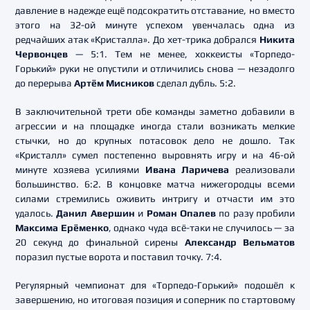
давление в надежде ещё подсократить отставание, но вместо
этого на 32-ой минуте успехом увенчалась одна из
редчайших атак «Кристалла». До хет-трика добрался
Никита
Червонцев
— 5:1. Тем не менее, хоккеисты «Торпедо-
Горький» руки не опустили и отличились снова — незадолго
до перерыва
Артём Мисников
сделал дубль. 5:2.
В заключительной трети обе команды заметно добавили в
агрессии и на площадке иногда стали возникать мелкие
стычки, но до крупных потасовок дело не дошло. Так
«Кристалл» сумел постепенно выровнять игру и на 46-ой
минуте хозяева усилиями
Ивана Ларичева
реализовали
большинство. 6:2. В концовке матча нижегородцы всеми
силами стремились оживить интригу и отчасти им это
удалось.
Данил Авершин
и
Роман Опалев
по разу пробили
Максима Ерёменко
, однако чуда всё-таки не случилось — за
20 секунд до финальной сирены
Александр Вельматов
поразил пустые ворота и поставил точку. 7:4.
Регулярный чемпионат для «Торпедо-Горький» подошёл к
завершению, но итоговая позиция и соперник по стартовому