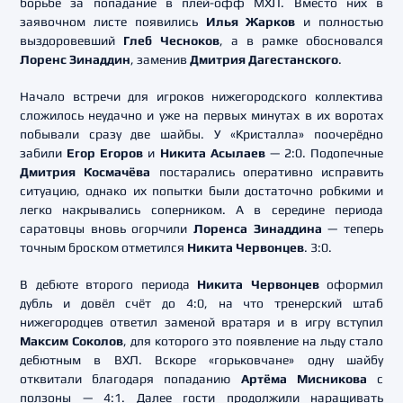
борьбе за попадание в плей-офф МХЛ. Вместо них в
заявочном листе появились
Илья Жарков
и полностью
выздоровевший
Глеб Чесноков
, а в рамке обосновался
Лоренс Зинаддин
, заменив
Дмитрия Дагестанского
.
Начало встречи для игроков нижегородского коллектива
сложилось неудачно и уже на первых минутах в их воротах
побывали сразу две шайбы. У «Кристалла» поочерёдно
забили
Егор Егоров
и
Никита Асылаев
— 2:0. Подопечные
Дмитрия Космачёва
постарались оперативно исправить
ситуацию, однако их попытки были достаточно робкими и
легко накрывались соперником. А в середине периода
саратовцы вновь огорчили
Лоренса Зинаддина
— теперь
точным броском отметился
Никита Червонцев
. 3:0.
В дебюте второго периода
Никита Червонцев
оформил
дубль и довёл счёт до 4:0, на что тренерский штаб
нижегородцев ответил заменой вратаря и в игру вступил
Максим Соколов
, для которого это появление на льду стало
дебютным в ВХЛ. Вскоре «горьковчане» одну шайбу
отквитали благодаря попаданию
Артёма Мисникова
с
ползоны — 4:1. Далее гости продолжили наращивать