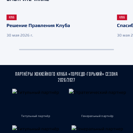
КЛУБ
КЛУБ
Решение Правления Клуба
Спасиб
30 мая 2026 г.
30 мая 2
ПАРТНЁРЫ ХОККЕЙНОГО КЛУБА «ТОРПЕДО-ГОРЬКИЙ» СЕЗОНА
2026/2027
Титульный партнёр
Генеральный партнёр