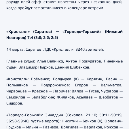
раунду плей-офф станут известны через несколько дней,
когда пройдут все оставшиеся в календаре встречи.
«Кристалл» (Саратов) — «Торпедо-Горький» (Нижний
Новгород) 7:4 (3:0; 2:2; 2:2)
14 марта. Саратов. ЛДС «Кристалл», 3240 зрителей.
Главные судьи: Илья Величко, Антон Прокуратов. Линейные
судьи: Владимир Пырхов, Даниил Шибенков.
«Кристалл»: Ерёменко; Болдырев (К) — Корягин, Басин —
Польшаков — Подорожников; Егоров — Вельматов,
Червонцев — Краснов — Ларичев; Вялов — Гусев, Чуфаров —
Самойлов — Балаболкин; Жиляков, Асылаев — Щербатов —
Сидоров.
«Торпедо-Горький»: Зинаддин (Соколов, 21:10; 50:11-50:19,
56:58-59:40, пустые ворота); Никитин — Бочков (К), Орлович-
Грудков — Ильин — Газизов; Дрягилев — Варлаков, Рожков —