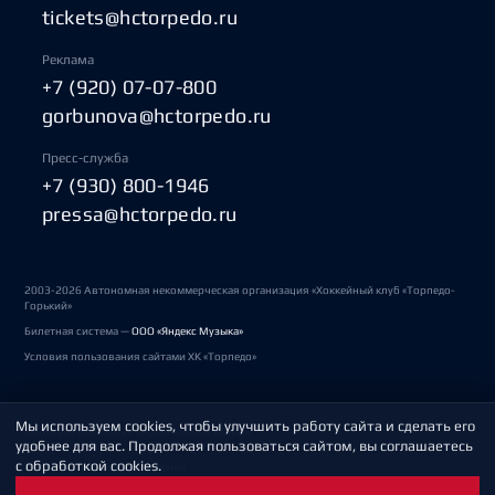
tickets@hctorpedo.ru
Реклама
+7 (920) 07-07-800
gorbunova@hctorpedo.ru
Пресс-служба
+7 (930) 800-1946
pressa@hctorpedo.ru
2003-2026 Автономная некоммерческая организация «Хоккейный клуб «Торпедо-
Горький»
Билетная система —
ООО «Яндекс Музыка»
Условия пользования сайтами ХК «Торпедо»
Мы используем cookies, чтобы улучшить работу сайта и сделать его
Политика обработки персональных данных
удобнее для вас. Продолжая пользоваться сайтом, вы соглашаетесь
с обработкой cookies.
Пользовательское соглашение