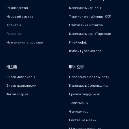
Руководство
Календарь игр КХЛ
Игровой состав
Турнирные таблицы КХЛ
Тренеры
Статистика игроков
Персонал
Календарь игр «Торпедо»
Изменения в составе
Плей-офф
Кубок Губернатора
МЕДИА
ФАН-ЗОНА
Видеоматериалы
Программа лояльности
Видеотрансляции
Календарь болельщика
Фотогалерея
Группа поддержки
Талисманы
Фан-сектор
Гостевые матчи
Массовые катания