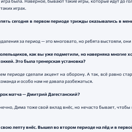
игра была. Наверное, бывают такие игры, которые идут до гола
 таких играх.
опять сегодня в первом периоде трижды оказывались в мен
и удаления за период — это многовато, но ребята выстояли, он
болельщиков, как вы уже подметили, но наверняка многие х
оккей. Это была тренерская установка?
тьем периоде сделали акцент на оборону. А так, всё равно ста
команда и особо нам не давала разбежаться.
грок матча — Дмитрий Дагестанский?
онечно, Дима тоже свой вклад внёс, но нечасто бывает, чтобы
свою лепту внёс. Вышел во втором периоде на лёд и в перв