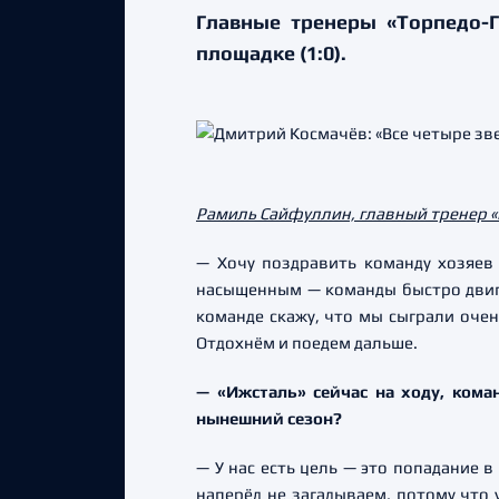
Главные тренеры «Торпедо-
площадке (1:0).
Рамиль Сайфуллин, главный тренер «
— Хочу поздравить команду хозяев
насыщенным — команды быстро двига
команде скажу, что мы сыграли очен
Отдохнём и поедем дальше.
— «Ижсталь» сейчас на ходу, кома
нынешний сезон?
— У нас есть цель — это попадание 
наперёд не загадываем, потому что у