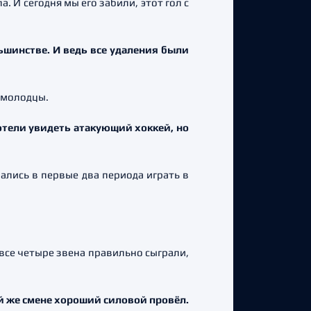
. И сегодня мы его забили, этот гол с
ьшинстве. И ведь все удаления были
и молодцы.
отели увидеть атакующий хоккей, но
рались в первые два периода играть в
 все четыре звена правильно сыграли,
ой же смене хороший силовой провёл.