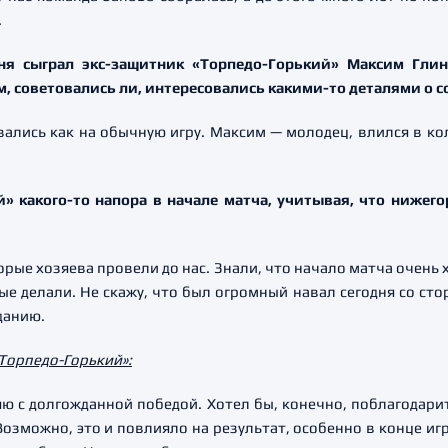
.
ня сыграл экс-защитник «Торпедо-Горький» Максим Глин
, советовались ли, интересовались какими-то деталями о 
ивались как на обычную игру. Максим — молодец, влился в к
» какого-то напора в начале матча, учитывая, что ниже
орые хозяева провели до нас. Знали, что начало матча очень 
ые делали. Не скажу, что был огромный навал сегодня со сто
данию.
Торпедо-Горький»:
 с долгожданной победой. Хотел бы, конечно, поблагодарит
озможно, это и повлияло на результат, особенно в конце игр