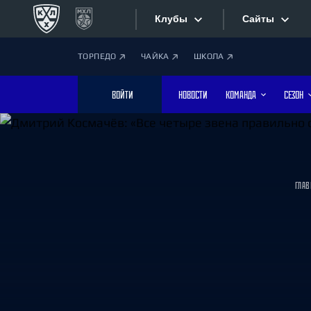
Клубы
Сайты
ТОРПЕДО
ЧАЙКА
ШКОЛА
Конференция «Запад»
Сайты
ВОЙТИ
НОВОСТИ
КОМАНДА
СЕЗОН
Дивизион Боброва
Лада
Видеотран
СКА
Хайлайты
Спартак
ГЛАВ
Торпедо
Текстовые
ХК Сочи
Интернет-
Дивизион Тарасова
Фотобанк
Динамо Мн
Динамо М
Приложе