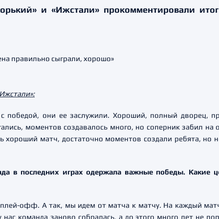
Горький» и «Ижстали» прокомментировали итог
Ижстали»:
 с победой, они ее заслужили. Хороший, полный дворец, п
лись, моментов создавалось много, но соперник забил на о
ь хороший матч, достаточно моментов создали ребята, но н
нда в последних играх одержала важные победы. Какие 
в плей-офф. А так, мы идем от матча к матчу. На каждый ма
 нас команда заново собралась, а до этого много лет не по