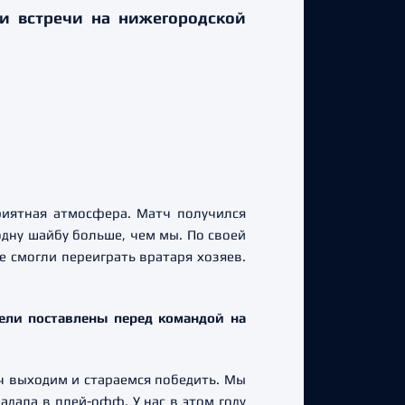
и встречи на нижегородской
риятная атмосфера. Матч получился
дну шайбу больше, чем мы. По своей
е смогли переиграть вратаря хозяев.
цели поставлены перед командой на
тч выходим и стараемся победить. Мы
падала в плей-офф. У нас в этом году