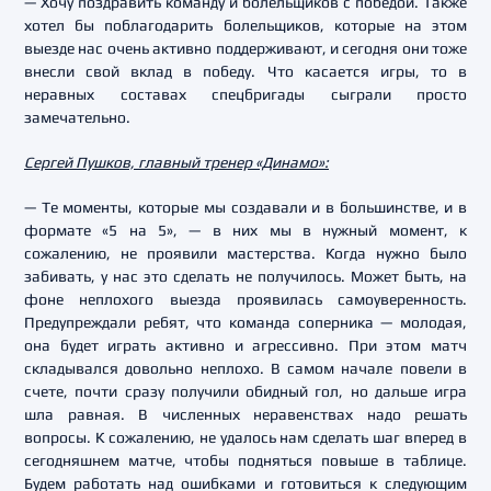
— Хочу поздравить команду и болельщиков с победой. Также
хотел бы поблагодарить болельщиков, которые на этом
выезде нас очень активно поддерживают, и сегодня они тоже
внесли свой вклад в победу. Что касается игры, то в
неравных составах спецбригады сыграли просто
замечательно.
Сергей Пушков, главный тренер «Динамо»:
— Те моменты, которые мы создавали и в большинстве, и в
формате «5 на 5», — в них мы в нужный момент, к
сожалению, не проявили мастерства. Когда нужно было
забивать, у нас это сделать не получилось. Может быть, на
фоне неплохого выезда проявилась самоуверенность.
Предупреждали ребят, что команда соперника — молодая,
она будет играть активно и агрессивно. При этом матч
складывался довольно неплохо. В самом начале повели в
счете, почти сразу получили обидный гол, но дальше игра
шла равная. В численных неравенствах надо решать
вопросы. К сожалению, не удалось нам сделать шаг вперед в
сегодняшнем матче, чтобы подняться повыше в таблице.
Будем работать над ошибками и готовиться к следующим