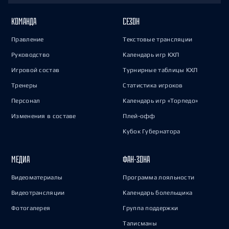
КОМАНДА
СЕЗОН
Правление
Текстовые трансляции
Руководство
Календарь игр КХЛ
Игровой состав
Турнирные таблицы КХЛ
Тренеры
Статистика игроков
Персонал
Календарь игр «Торпедо»
Изменения в составе
Плей-офф
Кубок Губернатора
МЕДИА
ФАН-ЗОНА
Видеоматериалы
Программа лояльности
Видеотрансляции
Календарь болельщика
Фотогалерея
Группа поддержки
Талисманы