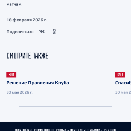
матчам.
18 февраля 2026 г.
Поделиться:
СМОТРИТЕ ТАКЖЕ
КЛУБ
КЛУБ
Решение Правления Клуба
Спасиб
30 мая 2026 г.
30 мая 2
ПАРТНЁРЫ ХОККЕЙНОГО КЛУБА «ТОРПЕДО-ГОРЬКИЙ» СЕЗОНА