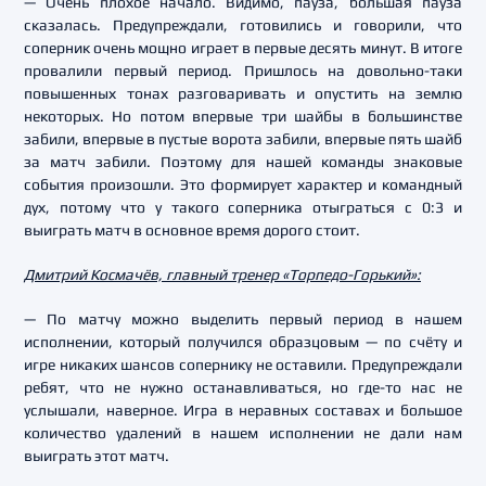
— Очень плохое начало. Видимо, пауза, большая пауза
сказалась. Предупреждали, готовились и говорили, что
соперник очень мощно играет в первые десять минут. В итоге
провалили первый период. Пришлось на довольно-таки
повышенных тонах разговаривать и опустить на землю
некоторых. Но потом впервые три шайбы в большинстве
забили, впервые в пустые ворота забили, впервые пять шайб
за матч забили. Поэтому для нашей команды знаковые
события произошли. Это формирует характер и командный
дух, потому что у такого соперника отыграться с 0:3 и
выиграть матч в основное время дорого стоит.
Дмитрий Космачёв, главный тренер «Торпедо-Горький»:
— По матчу можно выделить первый период в нашем
исполнении, который получился образцовым — по счёту и
игре никаких шансов сопернику не оставили. Предупреждали
ребят, что не нужно останавливаться, но где-то нас не
услышали, наверное. Игра в неравных составах и большое
количество удалений в нашем исполнении не дали нам
выиграть этот матч.