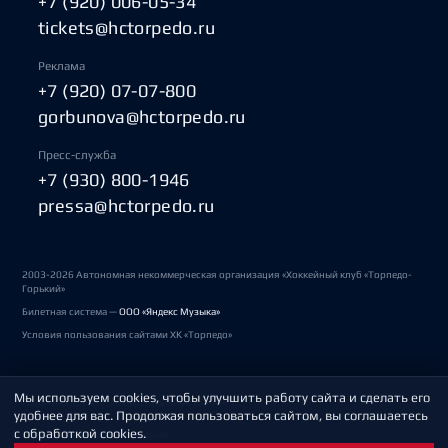
+7 (920) 006-05-34
tickets@hctorpedo.ru
Реклама
+7 (920) 07-07-800
gorbunova@hctorpedo.ru
Пресс-служба
+7 (930) 800-1946
pressa@hctorpedo.ru
2003-2026 Автономная некоммерческая организация «Хоккейный клуб «Торпедо-
Горький»
Билетная система —
ООО «Яндекс Музыка»
Условия пользования сайтами ХК «Торпедо»
Мы используем cookies, чтобы улучшить работу сайта и сделать его
Политика обработки персональных данных
удобнее для вас. Продолжая пользоваться сайтом, вы соглашаетесь
с обработкой cookies.
Пользовательское соглашение