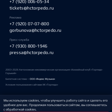
+7 (920) 006-05-34
tickets@hctorpedo.ru
Реклама
+7 (920) 07-07-800
gorbunova@hctorpedo.ru
Пресс-служба
+7 (930) 800-1946
pressa@hctorpedo.ru
2003-2026 Автономная некоммерческая организация «Хоккейный клуб «Торпедо-
Горький»
Билетная система —
ООО «Яндекс Музыка»
Условия пользования сайтами ХК «Торпедо»
Мы используем cookies, чтобы улучшить работу сайта и сделать его
Политика обработки персональных данных
удобнее для вас. Продолжая пользоваться сайтом, вы соглашаетесь
с обработкой cookies.
Пользовательское соглашение