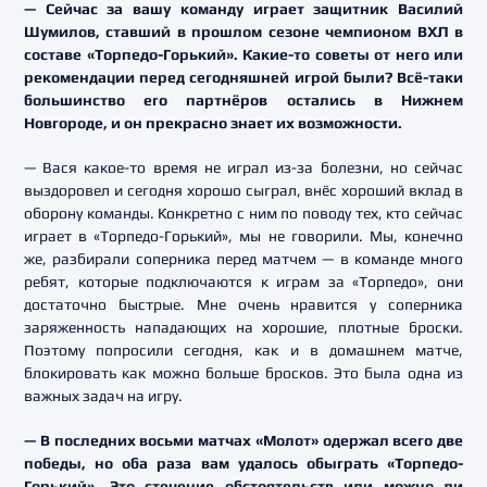
— Сейчас за вашу команду играет защитник Василий
Шумилов, ставший в прошлом сезоне чемпионом ВХЛ в
составе «Торпедо-Горький». Какие-то советы от него или
рекомендации перед сегодняшней игрой были? Всё-таки
большинство его партнёров остались в Нижнем
Новгороде, и он прекрасно знает их возможности.
— Вася какое-то время не играл из-за болезни, но сейчас
выздоровел и сегодня хорошо сыграл, внёс хороший вклад в
оборону команды. Конкретно с ним по поводу тех, кто сейчас
играет в «Торпедо-Горький», мы не говорили. Мы, конечно
же, разбирали соперника перед матчем — в команде много
ребят, которые подключаются к играм за «Торпедо», они
достаточно быстрые. Мне очень нравится у соперника
заряженность нападающих на хорошие, плотные броски.
Поэтому попросили сегодня, как и в домашнем матче,
блокировать как можно больше бросков. Это была одна из
важных задач на игру.
— В последних восьми матчах «Молот» одержал всего две
победы, но оба раза вам удалось обыграть «Торпедо-
Горький». Это стечение обстоятельств или можно ли