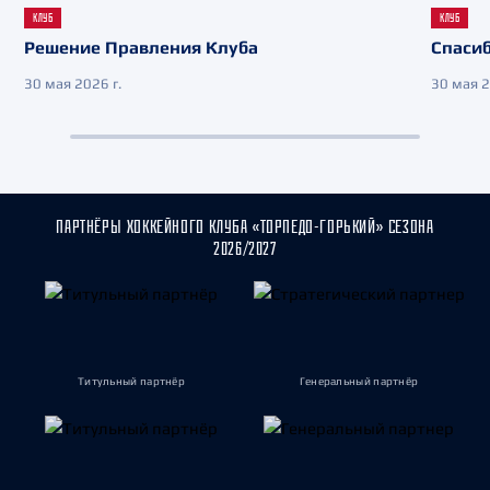
КЛУБ
КЛУБ
Решение Правления Клуба
Спасиб
30 мая 2026 г.
30 мая 2
ПАРТНЁРЫ ХОККЕЙНОГО КЛУБА «ТОРПЕДО-ГОРЬКИЙ» СЕЗОНА
2026/2027
Титульный партнёр
Генеральный партнёр