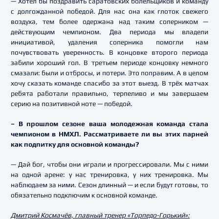
— Хотел бы поздравить саратовских болельщиков и команду
с долгожданной победой. Для нас она как глоток свежего
воздуха, тем более одержана над таким соперником —
действующим чемпионом. Два периода мы владели
инициативой, удаления соперника помогли нам
почувствовать уверенность. В концовке второго периода
забили хороший гол. В третьем периоде концовку немного
смазали: были и отбросы, и потери. Это поправим. А в целом
хочу сказать команде спасибо за этот выезд. В трёх матчах
ребята работали правильно, терпеливо и мы завершаем
серию на позитивной ноте — победой.
– В прошлом сезоне ваша молодежная команда стала
чемпионом в НМХЛ. Рассматриваете ли вы этих парней
как подпитку для основной команды?
— Дай бог, чтобы они играли и прогрессировали. Мы с ними
на одной арене: у нас тренировка, у них тренировка. Мы
наблюдаем за ними. Сезон длинный — и если будут готовы, то
обязательно подключим к основной команде.
Дмитрий Космачёв, главный тренер «Торпедо-Горький»: