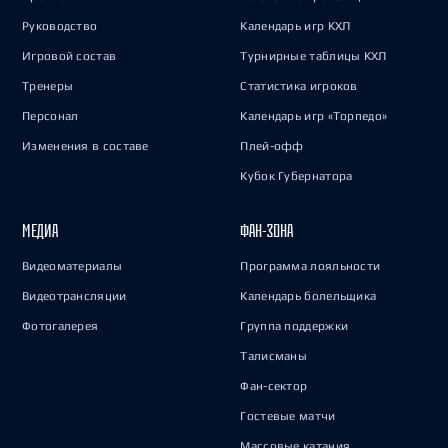
Руководство
Календарь игр КХЛ
Игровой состав
Турнирные таблицы КХЛ
Тренеры
Статистика игроков
Персонал
Календарь игр «Торпедо»
Изменения в составе
Плей-офф
Кубок Губернатора
МЕДИА
ФАН-ЗОНА
Видеоматериалы
Программа лояльности
Видеотрансляции
Календарь болельщика
Фотогалерея
Группа поддержки
Талисманы
Фан-сектор
Гостевые матчи
Массовые катания