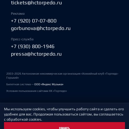
tickets@hctorpedo.ru
Реклама
+7 (920) 07-07-800
gorbunova@hctorpedo.ru
Пресс-служба
+7 (930) 800-1946
pressa@hctorpedo.ru
2003-2026 Автономная некоммерческая организация «Хоккейный клуб «Торпедо-
Горький»
Билетная система —
ООО «Яндекс Музыка»
Условия пользования сайтами ХК «Торпедо»
Мы используем cookies, чтобы улучшить работу сайта и сделать его
Политика обработки персональных данных
удобнее для вас. Продолжая пользоваться сайтом, вы соглашаетесь
с обработкой cookies.
Пользовательское соглашение
ПРИНЯТЬ
Охрана труда