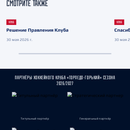
СМОТРИТЕ ТАКЖЕ
КЛУБ
КЛУБ
Решение Правления Клуба
Спасиб
30 мая 2026 г.
30 мая 2
ПАРТНЁРЫ ХОККЕЙНОГО КЛУБА «ТОРПЕДО-ГОРЬКИЙ» СЕЗОНА
2026/2027
Титульный партнёр
Генеральный партнёр