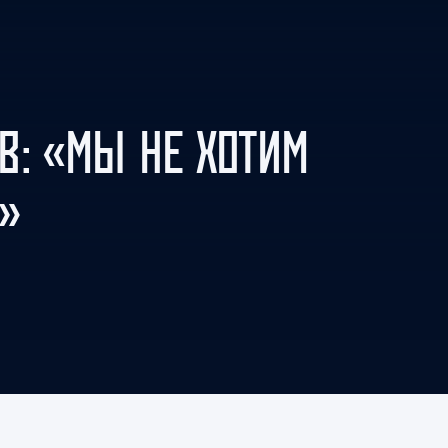
Амур
Барыс
Салават Юлаев
Сибирь
В: «МЫ НЕ ХОТИМ
»