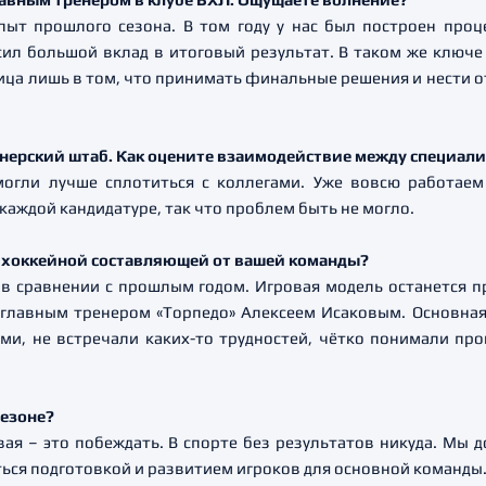
опыт прошлого сезона. В том году у нас был построен проц
ил большой вклад в итоговый результат. В таком же ключе 
а лишь в том, что принимать финальные решения и нести от
енерский штаб. Как оцените взаимодействие между специал
смогли лучше сплотиться с коллегами. Уже вовсю работае
каждой кандидатуре, так что проблем быть не могло.
 в хоккейной составляющей от вашей команды?
 в сравнении с прошлым годом. Игровая модель останется п
 главным тренером «Торпедо» Алексеем Исаковым. Основная 
и, не встречали каких-то трудностей, чётко понимали прои
сезоне?
ервая – это побеждать. В спорте без результатов никуда. Мы
ться подготовкой и развитием игроков для основной команды