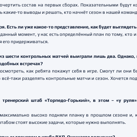
 очертить состав на первых сборах. Показательными будут 
ть какие-то выводы и решать, кто начнёт сезон в нашей команд
ря. Есть ли уже какое-то представление, как будет выглядет
данный момент, у нас есть определённый план по тому, кто 
 его придерживаться.
из шести контрольных матчей выиграли лишь два. Однако, и
подобных встречах?
посмотреть, как ребята покажут себя в игре. Смогут ли они б
о всё-таки разделять контрольные матчи и сезон. Хочется по
.
тренерский штаб «Торпедо-Горький», в этом – «у руля»
 максимально высоко подняли планку в прошлом сезоне и, к
штабом стоят высокие задачи, которые нужно выполнять.
лавным тренером в клубе ВХЛ. Ощущаете волнение?