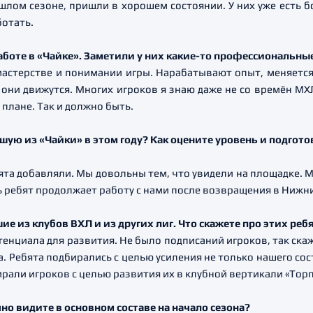
ошлом сезоне, пришли в хорошем состоянии. У них уже есть 
отать.
работе в «Чайке». Заметили у них какие-то профессиональн
мастерстве и понимании игры. Нарабатывают опыт, меняется 
они движутся. Многих игроков я знаю даже не со времён МХЛ
плане. Так и должно быть.
шую из «Чайки» в этом году? Как оцените уровень и подгото
бята добавляли. Мы довольны тем, что увидели на площадке.
ть ребят продолжает работу с нами после возвращения в Нижн
е из клубов ВХЛ и из других лиг. Что скажете про этих реб
тенциала для развития. Не было подписаний игроков, так скаж
. Ребята подбирались с целью усиления не только нашего сос
рали игроков с целью развития их в клубной вертикали «Торп
чно видите в основном составе на начало сезона?