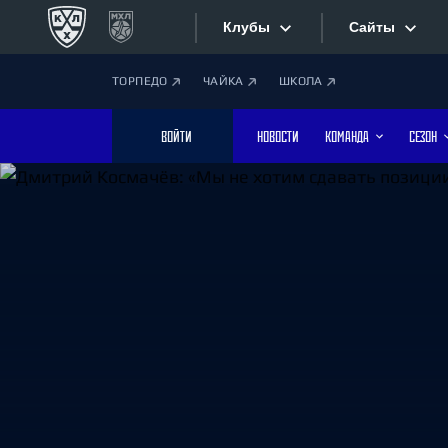
Клубы
Сайты
ТОРПЕДО
ЧАЙКА
ШКОЛА
Конференция «Запад»
Сайты
ВОЙТИ
НОВОСТИ
КОМАНДА
СЕЗОН
Дивизион Боброва
Лада
Видеотран
СКА
Хайлайты
Спартак
Торпедо
Текстовые
ХК Сочи
Интернет-
Дивизион Тарасова
Фотобанк
Динамо Мн
Динамо М
Приложе