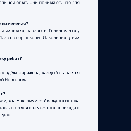
большой опыт. Они понимают, что для
ые изменения?
и их подход к работе. Главное, что у
, а со спортшколы. И, конечно, у них
вку ребят?
 Молодёжь заряжена, каждый старается
ий Новгород.
ят?
ем, «на максимуме». У каждого игрока
тава, но и для возможного перехода в
едо».