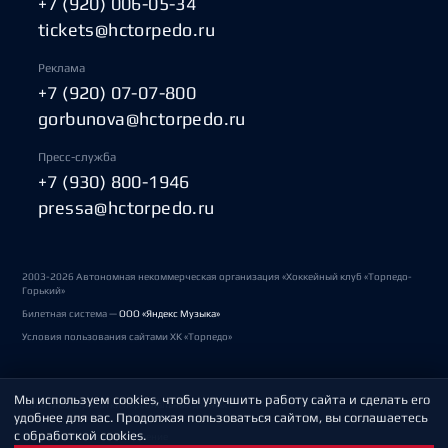
+7 (920) 006-05-34
tickets@hctorpedo.ru
Реклама
+7 (920) 07-07-800
gorbunova@hctorpedo.ru
Пресс-служба
+7 (930) 800-1946
pressa@hctorpedo.ru
2003-2026 Автономная некоммерческая организация «Хоккейный клуб «Торпедо-
Горький»
Билетная система —
ООО «Яндекс Музыка»
Условия пользования сайтами ХК «Торпедо»
Мы используем cookies, чтобы улучшить работу сайта и сделать его
Политика обработки персональных данных
удобнее для вас. Продолжая пользоваться сайтом, вы соглашаетесь
с обработкой cookies.
Пользовательское соглашение