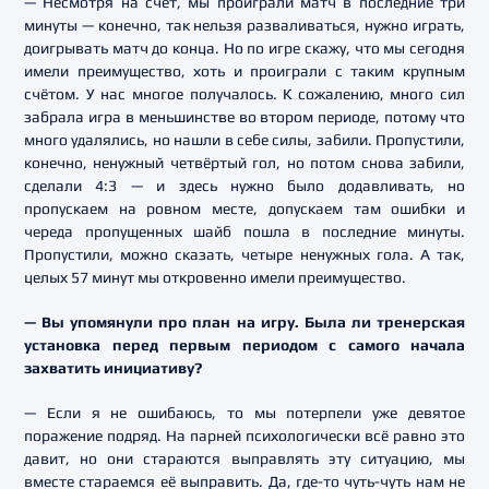
— Несмотря на счёт, мы проиграли матч в последние три
минуты — конечно, так нельзя разваливаться, нужно играть,
доигрывать матч до конца. Но по игре скажу, что мы сегодня
имели преимущество, хоть и проиграли с таким крупным
счётом. У нас многое получалось. К сожалению, много сил
забрала игра в меньшинстве во втором периоде, потому что
много удалялись, но нашли в себе силы, забили. Пропустили,
конечно, ненужный четвёртый гол, но потом снова забили,
сделали 4:3 — и здесь нужно было додавливать, но
пропускаем на ровном месте, допускаем там ошибки и
череда пропущенных шайб пошла в последние минуты.
Пропустили, можно сказать, четыре ненужных гола. А так,
целых 57 минут мы откровенно имели преимущество.
— Вы упомянули про план на игру. Была ли тренерская
установка перед первым периодом с самого начала
захватить инициативу?
— Если я не ошибаюсь, то мы потерпели уже девятое
поражение подряд. На парней психологически всё равно это
давит, но они стараются выправлять эту ситуацию, мы
вместе стараемся её выправить. Да, где-то чуть-чуть нам не