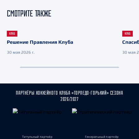
СМОТРИТЕ ТАКЖЕ
КЛУБ
КЛУБ
Решение Правления Клуба
Спасиб
30 мая 2026 г.
30 мая 2
ПАРТНЁРЫ ХОККЕЙНОГО КЛУБА «ТОРПЕДО-ГОРЬКИЙ» СЕЗОНА
2026/2027
Титульный партнёр
Генеральный партнёр