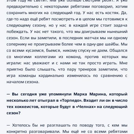
этом году не светит. Мы уже больше смотрим ребят. Я уже
предварительно с некоторыми ребятами поговорил, хотим
сохранить многих на следующий год. У нас есть костяк. Да,
где-то надо ещё ребят посмотреть и в целом мы готовимся к
следующему сезону, но у нас в каждой игре стоит задача
побеждать. У нас нет такого, что мы доигрываем нынешний
сезон. Если вы заметили, в последних матчах мы ни одному
сопернику не проигрываем более чем в одну-две шайбы. Мы
со всеми кусаемся, бьемся, никому спуску не даем. Общался
со многими коллегами из команд, против которых мы
играли: нас уважают и с нами не так просто играть. Мне
приятно было слышать, что пару тренеров заметили, что
игра команды кардинально изменилась по сравнению с
началом сезона.
— Вы сегодня уже упомянули Марка Марина, который
несколько лет отыграл в «Торпедо». Входит ли он в число
тех хоккеистов, которые будут в «Челнах» на следующий
сезон?
— Хотелось бы не разглашать по поводу того, с кем мы
конкретно разговаривали. Мы ещё не со всеми ребятами