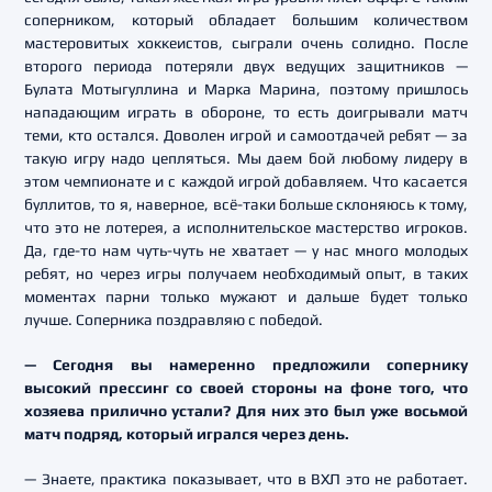
соперником, который обладает большим количеством
мастеровитых хоккеистов, сыграли очень солидно. После
второго периода потеряли двух ведущих защитников —
Булата Мотыгуллина и Марка Марина, поэтому пришлось
нападающим играть в обороне, то есть доигрывали матч
теми, кто остался. Доволен игрой и самоотдачей ребят — за
такую игру надо цепляться. Мы даем бой любому лидеру в
этом чемпионате и с каждой игрой добавляем. Что касается
буллитов, то я, наверное, всё-таки больше склоняюсь к тому,
что это не лотерея, а исполнительское мастерство игроков.
Да, где-то нам чуть-чуть не хватает — у нас много молодых
ребят, но через игры получаем необходимый опыт, в таких
моментах парни только мужают и дальше будет только
лучше. Соперника поздравляю с победой.
— Сегодня вы намеренно предложили сопернику
высокий прессинг со своей стороны на фоне того, что
хозяева прилично устали? Для них это был уже восьмой
матч подряд, который игрался через день.
— Знаете, практика показывает, что в ВХЛ это не работает.