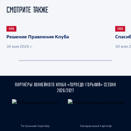
СМОТРИТЕ ТАКЖЕ
КЛУБ
КЛУБ
Решение Правления Клуба
Спасиб
30 мая 2026 г.
30 мая 2
ПАРТНЁРЫ ХОККЕЙНОГО КЛУБА «ТОРПЕДО-ГОРЬКИЙ» СЕЗОНА
2026/2027
Титульный партнёр
Генеральный партнёр