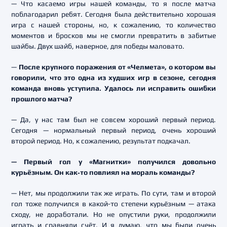
— Что касаемо игры нашей команды, то я после матча
поблагодарил ребят. Сегодня была действительно хорошая
игра с нашей стороны, но, к сожалению, то количество
моментов и бросков мы не смогли превратить в забитые
шайбы. Двух шайб, наверное, для победы маловато.
—
После крупного поражения от «Челмета», о котором вы
говорили, что это одна из худших игр в сезоне, сегодня
команда вновь уступила. Удалось ли исправить ошибки
прошлого матча?
— Да, у нас там был не совсем хороший первый период.
Сегодня — нормальный первый период, очень хороший
второй период. Но, к сожалению, результат подкачал.
— Первый гол у «Магнитки» получился довольно
курьёзным. Он как
‑
то
повлиял
на
мораль
команды?
— Нет, мы продолжили так же играть. По сути, там и второй
гол тоже получился в какой-то степени курьёзным — атака
сходу, не доработали. Но не опустили руки, продолжили
играть и сравняли счёт. И я думаю, что мы были очень