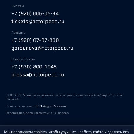
Билеты
+7 (920) 006-05-34
tickets@hctorpedo.ru
Реклама
+7 (920) 07-07-800
gorbunova@hctorpedo.ru
Пресс-служба
+7 (930) 800-1946
pressa@hctorpedo.ru
2003-2026 Автономная некоммерческая организация «Хоккейный клуб «Торпедо-
Горький»
Билетная система —
ООО «Яндекс Музыка»
Условия пользования сайтами ХК «Торпедо»
Мы используем cookies, чтобы улучшить работу сайта и сделать его
Политика обработки персональных данных