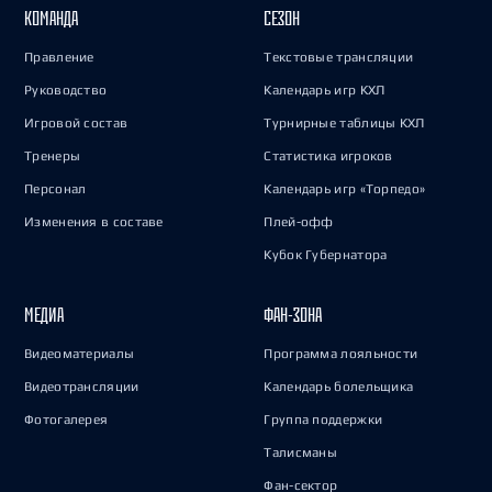
КОМАНДА
СЕЗОН
Правление
Текстовые трансляции
Руководство
Календарь игр КХЛ
Игровой состав
Турнирные таблицы КХЛ
Тренеры
Статистика игроков
Персонал
Календарь игр «Торпедо»
Изменения в составе
Плей-офф
Кубок Губернатора
МЕДИА
ФАН-ЗОНА
Видеоматериалы
Программа лояльности
Видеотрансляции
Календарь болельщика
Фотогалерея
Группа поддержки
Талисманы
Фан-сектор