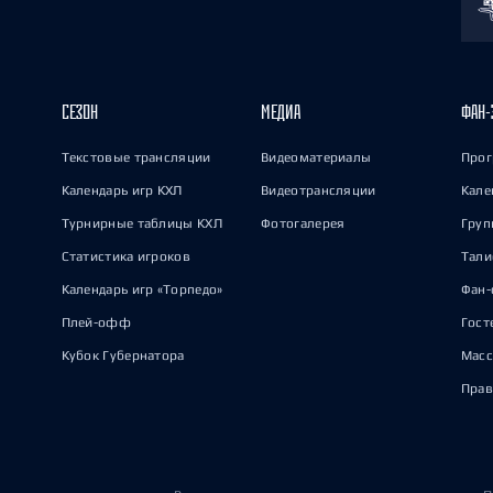
СЕЗОН
МЕДИА
ФАН-
Текстовые трансляции
Видеоматериалы
Прог
Календарь игр КХЛ
Видеотрансляции
Кале
Турнирные таблицы КХЛ
Фотогалерея
Груп
Статистика игроков
Тал
Календарь игр «Торпедо»
Фан-
Плей-офф
Гост
Кубок Губернатора
Масс
Прав