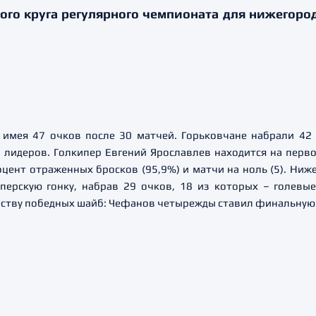
о круга регулярного чемпионата для нижегород
имея 47 очков после 30 матчей. Горьковчане набрали 42 
 лидеров. Голкипер Евгений Ярославлев находится на перво
цент отраженных бросков (95,9%) и матчи на ноль (5). Ниж
перскую гонку, набрав 29 очков, 18 из которых – голевы
еству победных шайб: Чефанов четырежды ставил финальную 