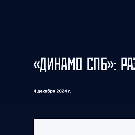
Локомотив
Северсталь
ЦСКА
Шанхайские Драконы
«ДИНАМО СПБ»: Р
4 декабря 2024 г.