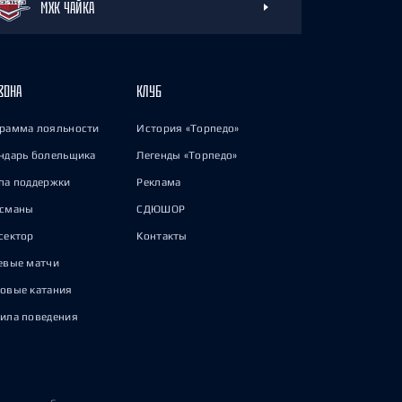
МХК ЧАЙКА
ЗОНА
КЛУБ
рамма лояльности
История «Торпедо»
ндарь болельщика
Легенды «Торпедо»
па поддержки
Реклама
исманы
СДЮШОР
сектор
Контакты
евые матчи
овые катания
ила поведения