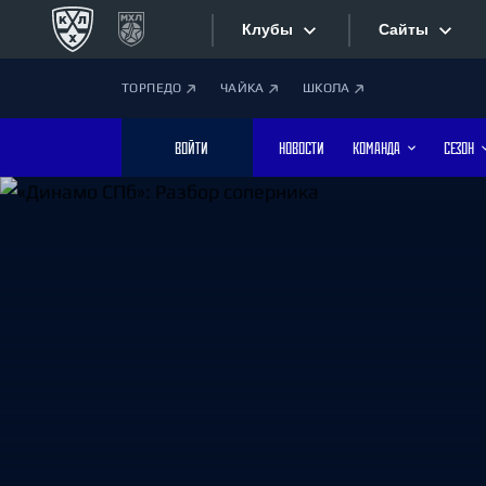
Клубы
Сайты
ТОРПЕДО
ЧАЙКА
ШКОЛА
Конференция «Запад»
Сайты
ВОЙТИ
НОВОСТИ
КОМАНДА
СЕЗОН
Дивизион Боброва
Лада
Видеотран
СКА
Хайлайты
Спартак
Торпедо
Текстовые
ХК Сочи
Интернет-
Дивизион Тарасова
Фотобанк
Динамо Мн
Динамо М
Приложе