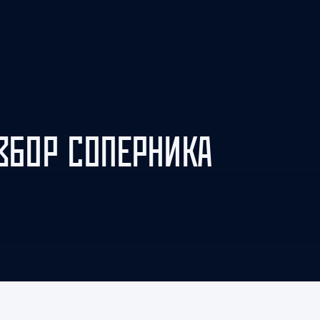
Амур
Барыс
Салават Юлаев
Сибирь
АЗБОР СОПЕРНИКА