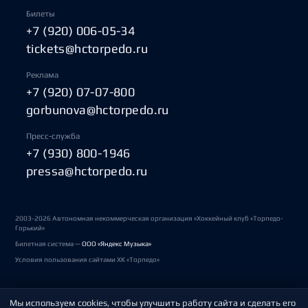
Билеты
+7 (920) 006-05-34
tickets@hctorpedo.ru
Реклама
+7 (920) 07-07-800
gorbunova@hctorpedo.ru
Пресс-служба
+7 (930) 800-1946
pressa@hctorpedo.ru
2003-2026 Автономная некоммерческая организация «Хоккейный клуб «Торпедо-
Горький»
Билетная система —
ООО «Яндекс Музыка»
Условия пользования сайтами ХК «Торпедо»
Мы используем cookies, чтобы улучшить работу сайта и сделать его
Политика обработки персональных данных