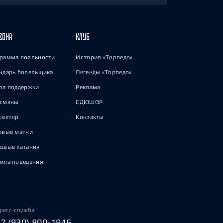
ЗОНА
КЛУБ
рамма лояльности
История «Торпедо»
ндарь болельщика
Легенды «Торпедо»
па поддержки
Реклама
исманы
СДЮШОР
сектор
Контакты
евые матчи
овые катания
ила поведения
ресс-служба
+7 (930) 800-1946