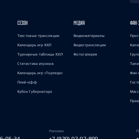
СЕЗОН
МЕДИА
ФАН-
Текстовые трансляции
Видеоматериалы
Прог
Календарь игр КХЛ
Видеотрансляции
Кале
Турнирные таблицы КХЛ
Фотогалерея
Груп
Статистика игроков
Тал
Календарь игр «Торпедо»
Фан-
Плей-офф
Гост
Кубок Губернатора
Масс
Прав
Реклама
П
06-05-34
+7 (920) 07-07-800