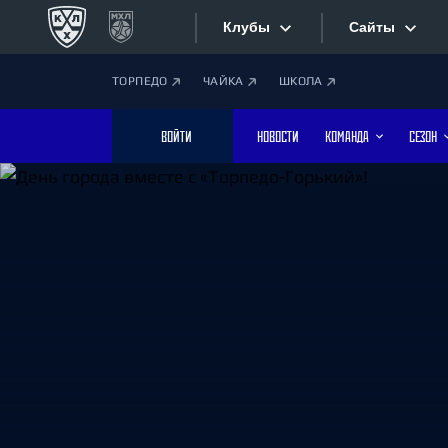
Клубы
Сайты
ТОРПЕДО
ЧАЙКА
ШКОЛА
Конференция «Запад»
Сайты
ВОЙТИ
НОВОСТИ
КОМАНДА
СЕЗОН
Дивизион Боброва
Лада
Видеотран
СКА
Хайлайты
Спартак
Торпедо
Текстовые
ХК Сочи
Интернет-
Дивизион Тарасова
Фотобанк
Динамо Мн
Динамо М
Приложе