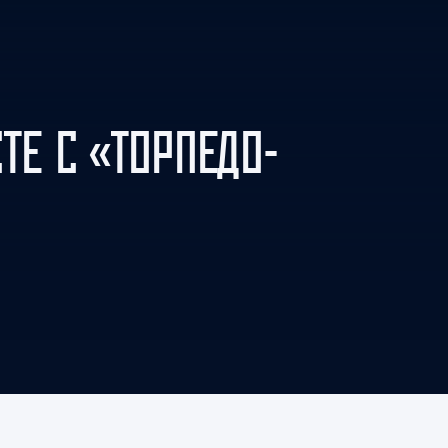
Амур
Барыс
Салават Юлаев
Сибирь
ТЕ С «ТОРПЕДО-