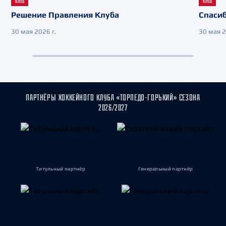
КЛУБ
КЛУБ
Решение Правления Клуба
Спасиб
30 мая 2026 г.
30 мая 2
ПАРТНЁРЫ ХОККЕЙНОГО КЛУБА «ТОРПЕДО-ГОРЬКИЙ» СЕЗОНА
2026/2027
Титульный партнёр
Генеральный партнёр