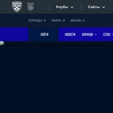
Клубы
Сайты
ТОРПЕДО
ЧАЙКА
ШКОЛА
Конференция «Запад»
Сайты
ВОЙТИ
НОВОСТИ
КОМАНДА
СЕЗОН
Дивизион Боброва
Лада
Видеотран
СКА
Хайлайты
Спартак
Торпедо
Текстовые
ХК Сочи
Интернет-
Дивизион Тарасова
Фотобанк
Динамо Мн
Динамо М
Приложе