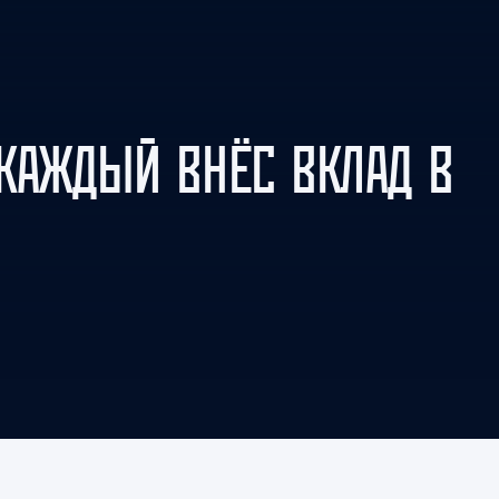
Амур
Барыс
Салават Юлаев
Сибирь
«КАЖДЫЙ ВНЁС ВКЛАД В