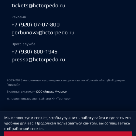
tickets@hctorpedo.ru
Реклама
+7 (920) 07-07-800
gorbunova@hctorpedo.ru
Пресс-служба
+7 (930) 800-1946
pressa@hctorpedo.ru
2003-2026 Автономная некоммерческая организация «Хоккейный клуб «Торпедо-
Горький»
Билетная система —
ООО «Яндекс Музыка»
Условия пользования сайтами ХК «Торпедо»
Мы используем cookies, чтобы улучшить работу сайта и сделать его
Политика обработки персональных данных
удобнее для вас. Продолжая пользоваться сайтом, вы соглашаетесь
с обработкой cookies.
Пользовательское соглашение