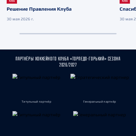
КЛУБ
КЛУБ
Решение Правления Клуба
Спасиб
30 мая 2026 г.
30 мая 2
ПАРТНЁРЫ ХОККЕЙНОГО КЛУБА «ТОРПЕДО-ГОРЬКИЙ» СЕЗОНА
2026/2027
Титульный партнёр
Генеральный партнёр