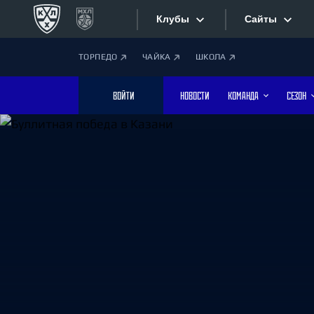
Клубы
Сайты
ТОРПЕДО
ЧАЙКА
ШКОЛА
Конференция «Запад»
Сайты
ВОЙТИ
НОВОСТИ
КОМАНДА
СЕЗОН
Дивизион Боброва
Лада
Видеотран
СКА
Хайлайты
Спартак
Торпедо
Текстовые
ХК Сочи
Интернет-
Дивизион Тарасова
Фотобанк
Динамо Мн
Динамо М
Приложе