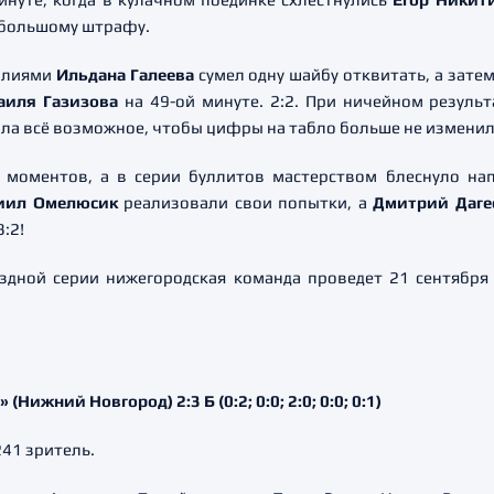
 большому штрафу.
силиями
Ильдана Галеева
сумел одну шайбу отквитать, а зате
аиля Газизова
на 49-ой минуте. 2:2. При ничейном результ
лала всё возможное, чтобы цифры на табло больше не изменил
 моментов, а в серии буллитов мастерством блеснуло нап
иил Омелюсик
реализовали свои попытки, а
Дмитрий Даге
:2!
здной серии нижегородская команда проведет 21 сентября
Нижний Новгород) 2:3 Б (0:2; 0:0; 2:0; 0:0; 0:1)
241 зритель.