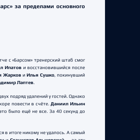
арс» за пределами основного
че с «Барсом» тренерский штаб смог
л Ипатов
и восстановившийся после
я Жарков
и
Илья Сушко
, покинувший
адимир Лаптев
.
ух подряд удалений у гостей. Однако
коре повести в счёте.
Даниил Ильин
это было ещё не все. За 40 секунд до
 в итоге никому не удалось. А самый
ин
и
Станислав Альшевский
— за эту