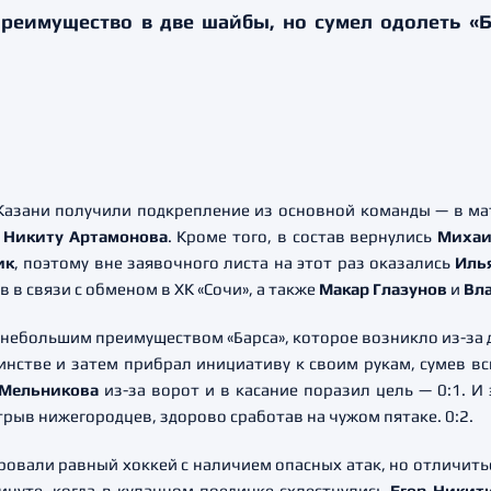
преимущество в две шайбы, но сумел одолеть «Б
Казани получили подкрепление из основной команды — в мат
и
Никиту Артамонова
. Кроме того, в состав вернулись
Михаи
ик
, поэтому вне заявочного листа на этот раз оказались
Иль
в связи с обменом в ХК «Сочи», а также
Макар Глазунов
и
Вл
небольшим преимуществом «Барса», которое возникло из-за дв
нстве и затем прибрал инициативу к своим рукам, сумев вс
 Мельникова
из-за ворот и в касание поразил цель — 0:1. И 
рыв нижегородцев, здорово сработав на чужом пятаке. 0:2.
овали равный хоккей с наличием опасных атак, но отличиться
инуте, когда в кулачном поединке схлестнулись
Егор Никит