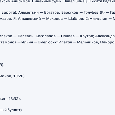
Максим Анисимов. Линейные судьи: Павел Зинец, Никита Радзи
е ворота); Альметкин — Богатов, Барсуков — Голубев (К) — Г
ймазов, Я. Альшевский — Меховов — Шаблов; Самигуллин — 
арлаков — Пелевин, Косолапов — Опалев — Крутов; Александр
 Артамонов — Ильин — Омелюсик; Ипатов — Мельников, Майоро
9).
монов, 19:20).
кин, 48:32).
ный буллит).