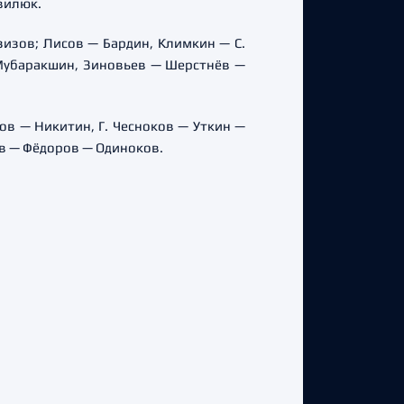
вилюк.
азизов; Лисов — Бардин, Климкин — С.
Мубаракшин, Зиновьев — Шерстнёв —
ов — Никитин, Г. Чесноков — Уткин —
в — Фёдоров — Одиноков.