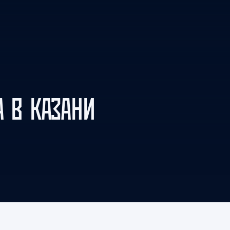
Амур
Барыс
Салават Юлаев
Сибирь
 В КАЗАНИ