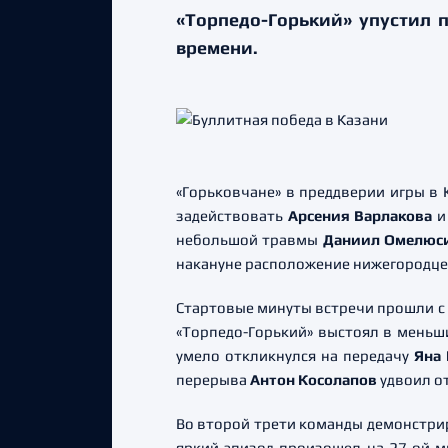
«Торпедо-Горький» упустил 
времени.
«Горьковчане» в преддверии игры в 
задействовать
Арсения Варлакова
небольшой травмы
Даниил Омелюс
накануне расположение нижегородцев 
Стартовые минуты встречи прошли с 
«Торпедо-Горький» выстоял в меньши
умело откликнулся на передачу
Яна
перерыва
Антон Косолапов
удвоил от
Во второй трети команды демонстрир
яркий эпизод произошел на 27-ой м