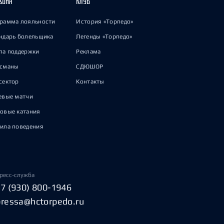
ЗОНА
КЛУБ
рамма лояльности
История «Торпедо»
ндарь болельщика
Легенды «Торпедо»
па поддержки
Реклама
исманы
СДЮШОР
сектор
Контакты
евые матчи
овые катания
ила поведения
ресс-служба
+7 (930) 800-1946
pressa@hctorpedo.ru