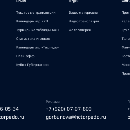
СЕЗОН
МЕДИА
ФАН-
Текстовые трансляции
Видеоматериалы
Прог
Календарь игр КХЛ
Видеотрансляции
Кале
Турнирные таблицы КХЛ
Фотогалерея
Груп
Статистика игроков
Тал
Календарь игр «Торпедо»
Фан-
Плей-офф
Гост
Кубок Губернатора
Масс
Прав
Реклама
П
06-05-34
+7 (920) 07-07-800
torpedo.ru
gorbunova@hctorpedo.ru