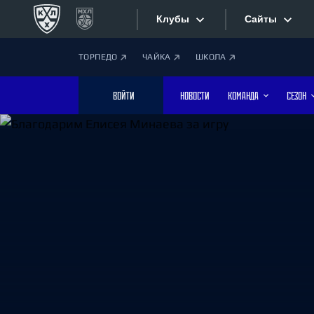
Клубы
Сайты
ТОРПЕДО
ЧАЙКА
ШКОЛА
Конференция «Запад»
Сайты
ВОЙТИ
НОВОСТИ
КОМАНДА
СЕЗОН
Дивизион Боброва
Лада
Видеотран
СКА
Хайлайты
Спартак
Торпедо
Текстовые
ХК Сочи
Интернет-
Дивизион Тарасова
Фотобанк
Динамо Мн
Динамо М
Приложе