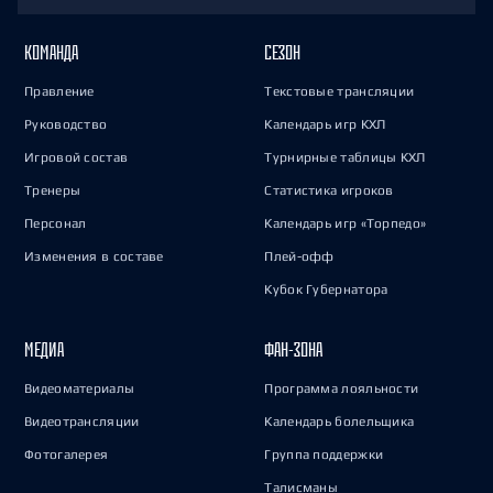
КОМАНДА
СЕЗОН
Правление
Текстовые трансляции
Руководство
Календарь игр КХЛ
Игровой состав
Турнирные таблицы КХЛ
Тренеры
Статистика игроков
Персонал
Календарь игр «Торпедо»
Изменения в составе
Плей-офф
Кубок Губернатора
МЕДИА
ФАН-ЗОНА
Видеоматериалы
Программа лояльности
Видеотрансляции
Календарь болельщика
Фотогалерея
Группа поддержки
Талисманы