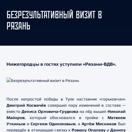
БЕЗРЕЗУЛЬТАТИВНЫЙ ВИЗИТ В
РЯЗАНЬ
Нижегородцы в гостях уступили «Рязани-ВДВ».
После непростой победы в Туле наставник «горьковчан»
Дмитрий Космачёв
совершил пару изменений в составе —
вместо
Дениса Орловича-Грудкова
на лёд вышел
Николай
Майоров
, который обосновался в тройке с
Матвеем
Уткиным
и
Сергеем Одиноковым
, а
Артём Мисников
был
переведён в атакующую связку к
Роману Опалеву
и
Данилу