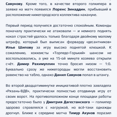
Савунову
. Кроме того, в качестве второго голкипера в
заявке на матч появился
Лоренс Зинаддин
, прибывший в
расположение нижегородского коллектива накануне.
Первый период получился достаточно спокойным. Команды
поначалу практически не атаковали — и немного поднять
накал страстей удалось только благодаря двойному малому
штрафу, который был выписан форварду «десантников»
Илье Шипову
за игру высоко поднятой клюшкой. К
сожалению, хоккеисты «Торпедо-Горький» шансом не
воспользовались, а уже на 15-ой минуте хозяева открыли
счёт.
Дамир Рахимуллин
точно бросил низом — 1:0.
Буквально сразу же нижегородцы могли восстановить
равенство на табло, однако
Данил Савунов
попал в штангу.
Во второй двадцатиминутке инициативой плотно завладела
«Рязань-ВДВ», практически полностью отодвинув игру от
своих ворот. На противоположном конце площадки работы
предостаточно было у
Дмитрия Дагестанского
— голкипер
здорово справлялся с нагрузкой, но всё-таки однажды
дрогнул. Ближе к середине матча
Тимур Ахунов
поразил