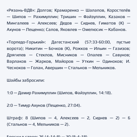
«Рязань-ВДВ»: Долгов; Крамаренко — Шалапов, Коростелёв
— Шипов — Рахимуллин; Тришин — Файзуллин, Казаков —
Мингалеев — Алексеев; Дедов — Сиднев, Гиматов (К) —
Ахунов — Лещенко; Салов, Яковлев — Омелюсик — Кабанов.
«Торпедо-Горький»: Дагестанский (57:33-60:00, пустые
ворота); Никитин — Бочков (К), Рожков — Ильин — Газизов;
Дрягилев — Стеклов, Мисников — Опалев — Савунов;
Варлаков — Жарков, Майоров — Уткин — Одиноков; И.
Чесноков — Голан, Авершин — Стальнов — Мельников.
Шайбы забросили:
1:0 — Дамир Рахимуллин (Шипов, Файзуллин, 14:18).
2:0 — Тимур Ахунов (Лещенко, 27:04).
Штраф: 8 (Шипов — 4, Алексеев — 2, Сиднев — 2) — 6
(Стальнов — 4, Мельников — 2).
Броски в створ: 26 (4-14-8) — 30 (8-4-18).