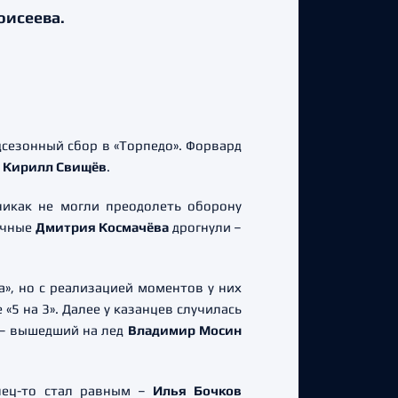
оисеева.
сезонный сбор в «Торпедо». Форвард
и
Кирилл Свищёв
.
никак не могли преодолеть оборону
печные
Дмитрия Космачёва
дрогнули –
а», но с реализацией моментов у них
«5 на 3». Далее у казанцев случилась
 – вышедший на лед
Владимир Мосин
онец-то стал равным –
Илья Бочков