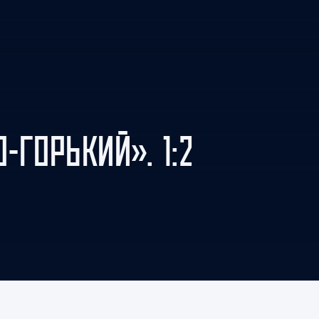
Амур
Барыс
Салават Юлаев
Сибирь
-ГОРЬКИЙ». 1:2