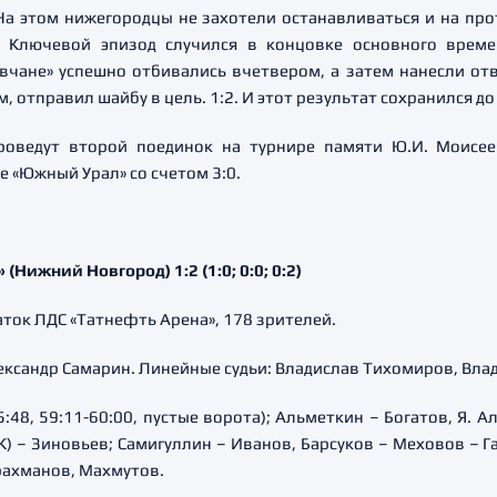
На этом нижегородцы не захотели останавливаться и на про
. Ключевой эпизод случился в концовке основного време
овчане» успешно отбивались вчетвером, а затем нанесли от
м, отправил шайбу в цель. 1:2. И этот результат сохранился 
проведут второй поединок на турнире памяти Ю.И. Моисее
 «Южный Урал» со счетом 3:0.
(Нижний Новгород) 1:2 (1:0; 0:0; 0:2)
аток ЛДС «Татнефть Арена», 178 зрителей.
ександр Самарин. Линейные судьи: Владислав Тихомиров, Вл
-5:48, 59:11-60:00, пустые ворота); Альметкин – Богатов, Я. 
К) – Зиновьев; Самигуллин – Иванов, Барсуков – Меховов – 
рахманов, Махмутов.