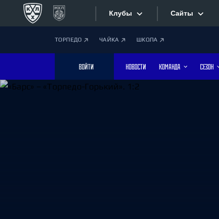
Клубы
Сайты
ТОРПЕДО
ЧАЙКА
ШКОЛА
Конференция «Запад»
Сайты
ВОЙТИ
НОВОСТИ
КОМАНДА
СЕЗОН
Дивизион Боброва
Лада
Видеотран
СКА
Хайлайты
Спартак
Торпедо
Текстовые
ХК Сочи
Интернет-
Дивизион Тарасова
Фотобанк
Динамо Мн
Динамо М
Приложе