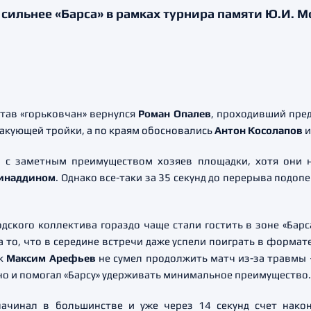
сильнее «Барса» в рамках турнира памяти Ю.И. М
став «горьковчан» вернулся
Роман Опалев
, проходивший пред
такующей тройки, а по краям обосновались
Антон Косолапов
 с заметным преимуществом хозяев площадки, хотя они 
Зинаддином
. Однако все-таки за 35 секунд до перерыва подо
ского коллектива гораздо чаще стали гостить в зоне «Барс
 то, что в середине встречи даже успели поиграть в формате 
ак
Максим Арефьев
не сумел продолжить матч из-за травмы
но и помогал «Барсу» удерживать минимальное преимущество.
начинал в большинстве и уже через 14 секунд счет нак