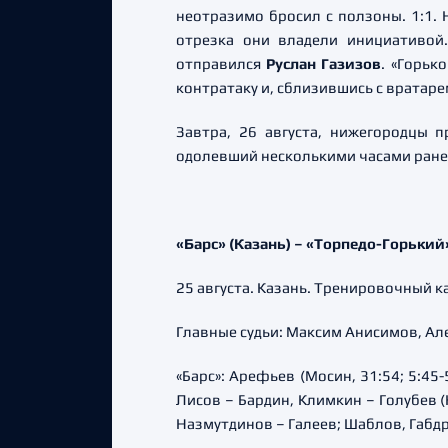
неотразимо бросил с ползоны. 1:1. 
отрезка они владели инициативой
отправился
Руслан Газизов
. «Горьк
контратаку и, сблизившись с вратаре
Завтра, 26 августа, нижегородцы 
одолевший несколькими часами ранее
«Барс» (Казань) –
«
Торпедо-Горький» 
25 августа. Казань. Тренировочный к
Главные судьи: Максим Анисимов, Ал
«Барс»: Арефьев (Мосин, 31:54; 5:45
Лисов – Бардин, Климкин – Голубев (
Назмутдинов – Галеев; Шаблов, Габд