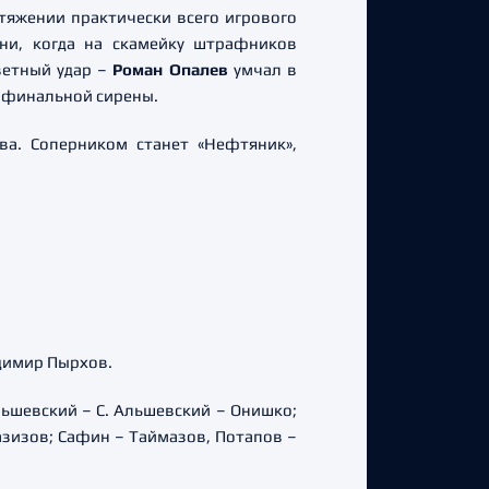
тяжении практически всего игрового
ни, когда на скамейку штрафников
ветный удар –
Роман Опалев
умчал в
до финальной сирены.
ва. Соперником станет «Нефтяник»,
адимир Пырхов.
Альшевский – С. Альшевский – Онишко;
Газизов; Сафин – Таймазов, Потапов –