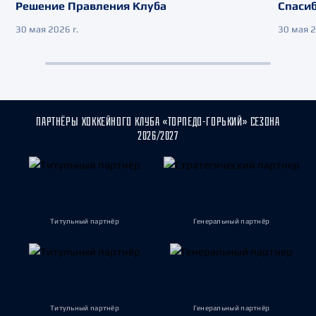
Решение Правления Клуба
Спасиб
30 мая 2026 г.
30 мая 2
ПАРТНЁРЫ ХОККЕЙНОГО КЛУБА «ТОРПЕДО-ГОРЬКИЙ» СЕЗОНА
2026/2027
Титульный партнёр
Генеральный партнёр
Титульный партнёр
Генеральный партнёр