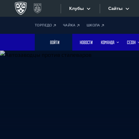
Клубы
Сайты
ТОРПЕДО
ЧАЙКА
ШКОЛА
Конференция «Запад»
Сайты
ВОЙТИ
НОВОСТИ
КОМАНДА
СЕЗОН
Дивизион Боброва
Лада
Видеотран
СКА
Хайлайты
Спартак
Торпедо
Текстовые
ХК Сочи
Интернет-
Дивизион Тарасова
Фотобанк
Динамо Мн
Динамо М
Приложе