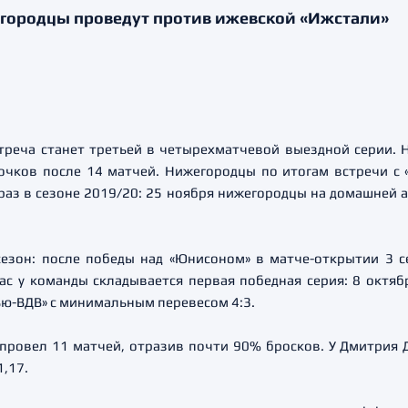
егородцы проведут против ижевской «Ижстали»
треча станет третьей в четырехматчевой выездной серии. 
 очков после 14 матчей. Нижегородцы по итогам встречи с 
раз в сезоне 2019/20: 25 ноября нижегородцы на домашней 
сезон: после победы над «Юнисоном» в матче-открытии 3 
с у команды складывается первая победная серия: 8 октябр
ью-ВДВ» с минимальным перевесом 4:3.
провел 11 матчей, отразив почти 90% бросков. У Дмитрия Д
,17.