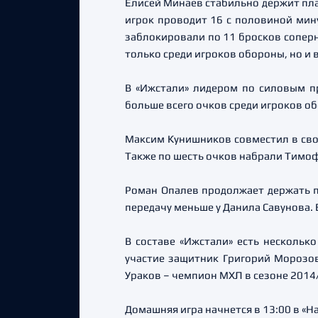
Елисей Минаев стабильно держит пла
игрок проводит 16 с половиной мину
заблокировали по 11 бросков соперн
только среди игроков обороны, но и в
В «Ижстали» лидером по силовым п
больше всего очков среди игроков об
Максим Кунишников совместил в свое
Также по шесть очков набрали Тимоф
Роман Опалев продолжает держать пе
передачу меньше у Данила Савунова. 
В составе «Ижстали» есть нескольк
участие защитник Григорий Морозо
Ураков – чемпион МХЛ в сезоне 2014/
Домашняя игра начнется в 13:00 в «Н