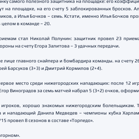
нку самого полезного защитника на площадке: его коэффицие
т на площадке, на его счету 5 заблокированных бросков. А
иков, а Илья Бочков – семь. Кстати, именно Илья Бочков пр
 целом в команде – 20.
риемам стал Николай Полунин: защитник провел 23 приема
ороны на счету Егора Залитова – 3 удачных передачи.
 лице главного снайпера и бомбардира команды. на счету 26
ей Барсуков (3+3) и Дмитрий Кормилов (2+4).
рвое место среди нижегородских нападающих: после 12 игр н
Егор Виноградов за семь матчей набрал 5 (3+2) очков, оформ
о игроков, хорошо знакомых нижегородским болельщикам. 
в и нападающий Данила Медведев – чемпионы кубка Харламо
15 провел 8 сезонов в составе «Торпедо».
агорном».