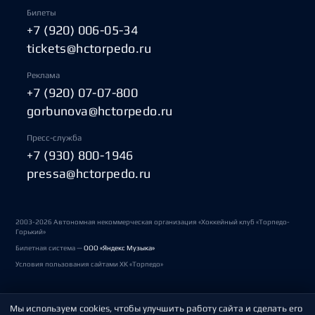
Билеты
+7 (920) 006-05-34
tickets@hctorpedo.ru
Реклама
+7 (920) 07-07-800
gorbunova@hctorpedo.ru
Пресс-служба
+7 (930) 800-1946
pressa@hctorpedo.ru
2003-2026 Автономная некоммерческая организация «Хоккейный клуб «Торпедо-
Горький»
Билетная система —
ООО «Яндекс Музыка»
Условия пользования сайтами ХК «Торпедо»
Мы используем cookies, чтобы улучшить работу сайта и сделать его
Политика обработки персональных данных