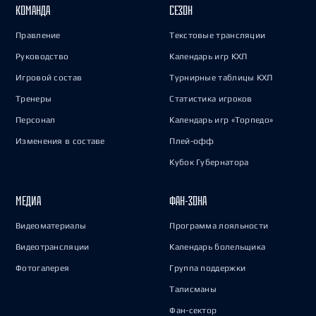
КОМАНДА
СЕЗОН
Правление
Текстовые трансляции
Руководство
Календарь игр КХЛ
Игровой состав
Турнирные таблицы КХЛ
Тренеры
Статистика игроков
Персонал
Календарь игр «Торпедо»
Изменения в составе
Плей-офф
Кубок Губернатора
МЕДИА
ФАН-ЗОНА
Видеоматериалы
Программа лояльности
Видеотрансляции
Календарь болельщика
Фотогалерея
Группа поддержки
Талисманы
Фан-сектор