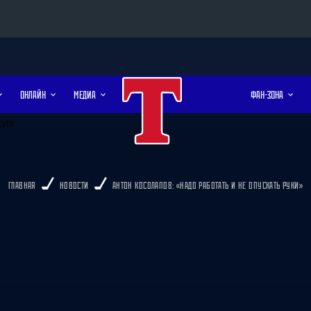
Конференция «Восток»
ОНЛАЙН
МЕДИА
ФАН-ЗОНА
Дивизион Харламова
Автомобилист
сляции
Ак Барс
Металлург Мг
ГЛАВНАЯ
НОВОСТИ
АНТОН КОСОЛАПОВ: «НАДО РАБОТАТЬ И НЕ ОПУСКАТЬ РУКИ»
Нефтехимик
 трансляции
Трактор
магазин
Дивизион Чернышева
Авангард
Адмирал
ние КХЛ