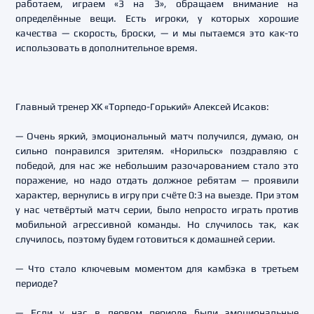
работаем, играем «3 на 3», обращаем внимание на
определённые вещи. Есть игроки, у которых хорошие
качества — скорость, броски, — и мы пытаемся это как-то
использовать в дополнительное время.
Главный тренер ХК «Торпедо-Горький» Алексей Исаков:
— Очень яркий, эмоциональный матч получился, думаю, он
сильно понравился зрителям. «Норильск» поздравляю с
победой, для нас же небольшим разочарованием стало это
поражение, но надо отдать должное ребятам — проявили
характер, вернулись в игру при счёте 0:3 на выезде. При этом
у нас четвёртый матч серии, было непросто играть против
мобильной агрессивной команды. Но случилось так, как
случилось, поэтому будем готовиться к домашней серии.
— Что стало ключевым моментом для камбэка в третьем
периоде?
— Если у нас в первом периоде были эмоциональные