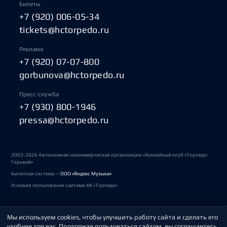
Билеты
+7 (920) 006-05-34
tickets@hctorpedo.ru
Реклама
+7 (920) 07-07-800
gorbunova@hctorpedo.ru
Пресс-служба
+7 (930) 800-1946
pressa@hctorpedo.ru
2003-2026 Автономная некоммерческая организация «Хоккейный клуб «Торпедо-
Горький»
Билетная система —
ООО «Яндекс Музыка»
Условия пользования сайтами ХК «Торпедо»
Мы используем cookies, чтобы улучшить работу сайта и сделать его
Политика обработки персональных данных
удобнее для вас. Продолжая пользоваться сайтом, вы соглашаетесь