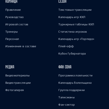
КОМАНДА
СЕЗОН
Правление
Текстовые трансляции
Руководство
Календарь игр КХЛ
Игровой состав
Турнирные таблицы КХЛ
Тренеры
Статистика игроков
Персонал
Календарь игр «Торпедо»
Изменения в составе
Плей-офф
Кубок Губернатора
МЕДИА
ФАН-ЗОНА
Видеоматериалы
Программа лояльности
Видеотрансляции
Календарь болельщика
Фотогалерея
Группа поддержки
Талисманы
Фан-сектор