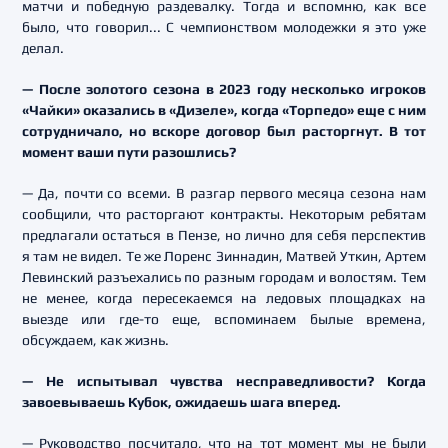
матчи и победную раздевалку. Тогда и вспомню, как все
было, что говорил... С чемпионством молодежки я это уже
делал.
— После золотого сезона в 2023 году несколько игроков
«Чайки» оказались в «Дизеле», когда «Торпедо» еще с ним
сотрудничало, но вскоре договор был расторгнут. В тот
момент ваши пути разошлись?
— Да, почти со всеми. В разгар первого месяца сезона нам
сообщили, что расторгают контракты. Некоторым ребятам
предлагали остаться в Пензе, но лично для себя перспектив
я там не видел. Те же Лоренс Зиннадин, Матвей Уткин, Артем
Левинский разъехались по разным городам и волостям. Тем
не менее, когда пересекаемся на ледовых площадках на
выезде или где-то еще, вспоминаем былые времена,
обсуждаем, как жизнь.
— Не испытывал чувства несправедливости? Когда
завоевываешь Кубок, ожидаешь шага вперед.
— Руководство посчитало, что на тот момент мы не были