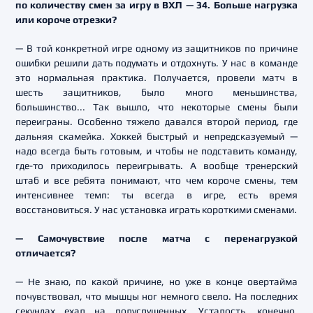
по количеству смен за игру в ВХЛ — 34. Больше нагрузка
или короче отрезки?
— В той конкретной игре одному из защитников по причине
ошибки решили дать подумать и отдохнуть. У нас в команде
это нормальная практика. Получается, провели матч в
шесть защитников, было много меньшинства,
большинство... Так вышло, что некоторые смены были
переиграны. Особенно тяжело давался второй период, где
дальняя скамейка. Хоккей быстрый и непредсказуемый —
надо всегда быть готовым, и чтобы не подставить команду,
где-то приходилось переигрывать. А вообще тренерский
штаб и все ребята понимают, что чем короче смены, тем
интенсивнее темп: ты всегда в игре, есть время
восстановиться. У нас установка играть короткими сменами.
— Самочувствие после матча с перенагрузкой
отличается?
— Не знаю, по какой причине, но уже в конце овертайма
почувствовал, что мышцы ног немного свело. На последних
секундах ехал на полуспущенных. Усталость, конечно,