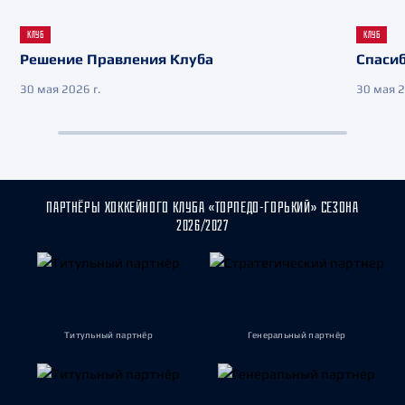
КЛУБ
КЛУБ
Решение Правления Клуба
Спасиб
30 мая 2026 г.
30 мая 2
ПАРТНЁРЫ ХОККЕЙНОГО КЛУБА «ТОРПЕДО-ГОРЬКИЙ» СЕЗОНА
2026/2027
Титульный партнёр
Генеральный партнёр