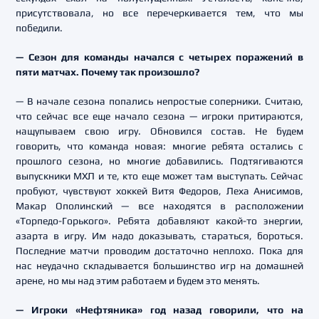
присутствовала, но все перечеркивается тем, что мы
победили.
— Сезон для команды начался с четырех поражений в
пяти матчах. Почему так произошло?
— В начале сезона попались непростые соперники. Считаю,
что сейчас все еще начало сезона — игроки притираются,
нащупываем свою игру. Обновился состав. Не будем
говорить, что команда новая: многие ребята остались с
прошлого сезона, но многие добавились. Подтягиваются
выпускники МХЛ и те, кто еще может там выступать. Сейчас
пробуют, чувствуют хоккей Витя Федоров, Леха Анисимов,
Макар Ополинский — все находятся в расположении
«Торпедо-Горького». Ребята добавляют какой-то энергии,
азарта в игру. Им надо доказывать, стараться, бороться.
Последние матчи проводим достаточно неплохо. Пока для
нас неудачно складывается большинство игр на домашней
арене, но мы над этим работаем и будем это менять.
— Игроки «Нефтяника» год назад говорили, что на