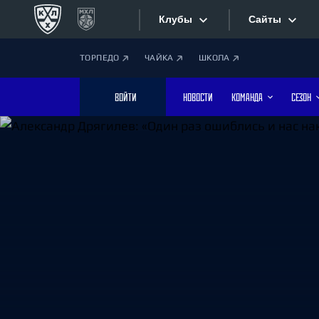
Клубы
Сайты
ТОРПЕДО
ЧАЙКА
ШКОЛА
Конференция «Запад»
Сайты
ВОЙТИ
НОВОСТИ
КОМАНДА
СЕЗОН
Дивизион Боброва
Лада
Видеотран
СКА
Хайлайты
Спартак
Торпедо
Текстовые
ХК Сочи
Интернет-
Дивизион Тарасова
Фотобанк
Динамо Мн
Динамо М
Приложе