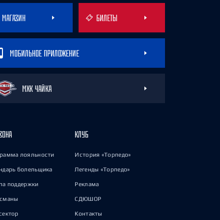
МАГАЗИН
БИЛЕТЫ
МОБИЛЬНОЕ ПРИЛОЖЕНИЕ
МХК ЧАЙКА
ЗОНА
КЛУБ
рамма лояльности
История «Торпедо»
ндарь болельщика
Легенды «Торпедо»
па поддержки
Реклама
исманы
СДЮШОР
сектор
Контакты