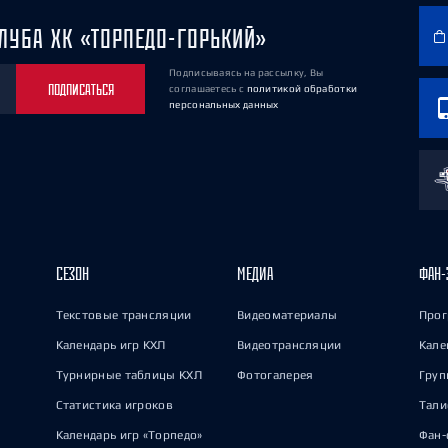
ЛУБА ХК «ТОРПЕДО-ГОРЬКИЙ»
Подписываясь на рассылку, Вы
ПОДПИСАТЬСЯ
соглашаетесь
с
политикой обработки
персональных данных
СЕЗОН
МЕДИА
ФАН-
Текстовые трансляции
Видеоматериалы
Прог
Календарь игр КХЛ
Видеотрансляции
Кале
Турнирные таблицы КХЛ
Фотогалерея
Груп
Статистика игроков
Тал
Календарь игр «Торпедо»
Фан-