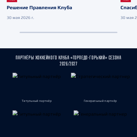
Решение Правления Клуба
Спасиб
30 мая 2026 г.
30 мая 2
ПАРТНЁРЫ ХОККЕЙНОГО КЛУБА «ТОРПЕДО-ГОРЬКИЙ» СЕЗОНА
2026/2027
Титульный партнёр
Генеральный партнёр