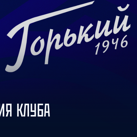
Амур
Барыс
Салават Юлаев
Сибирь
1
Металлург Нк
2
Югра
3
Нефтяник
4
Химик
ИЯ КЛУБА
5
Рязань-ВДВ
6
Магнитка