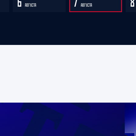
6
7
АВГУСТА
АВГУСТА
23
Олимпия
24
АКМ
25
ХК Тамбов
26
ХК Кристалл С
27
Южный Урал
28
Буран
29
Динамо-Алтай
30
ХК Норильск
31
Ростов