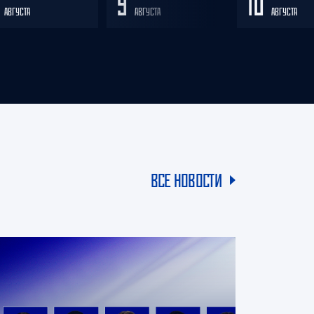
8
9
10
АВГУСТА
АВГУСТА
АВГУСТА
61
62
114 – 156
60
62
139 – 174
58
62
148 – 173
54
62
145 – 177
54
62
105 – 170
ВСЕ НОВОСТИ
51
62
130 – 181
51
62
133 – 193
47
62
121 – 172
45
62
122 – 184