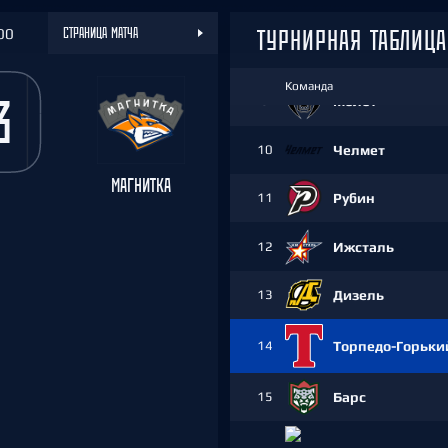
7
Омские Крылья
ТУРНИРНАЯ ТАБЛИЦА
СТРАНИЦА МАТЧА
00
8
Горняк-УГМК
Команда
3
9
Молот
10
Челмет
МАГНИТКА
11
Рубин
12
Ижсталь
13
Дизель
14
Торпедо-Горьки
15
Барс