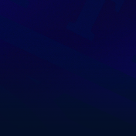
106
62
226 – 131
101
62
178 – 93
93
62
220 – 133
87
62
182 – 121
81
62
164 – 140
81
62
183 – 142