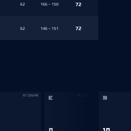
72
62
166 – 150
72
62
146 – 151
68
62
144 – 153
66
62
147 – 153
62
62
128 – 153
НЕТ СОБЫТИЙ
НЕТ СОБЫТИЙ
ВС
ПН
62
62
160 – 169
62
62
137 – 150