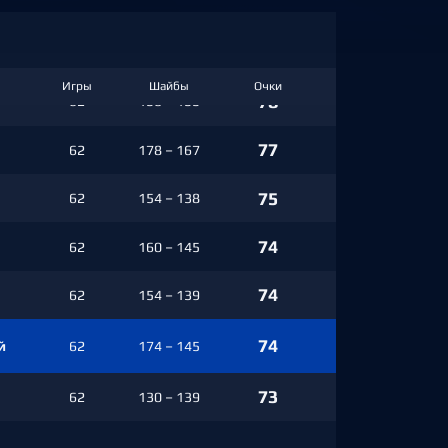
80
62
169 – 133
78
62
184 – 151
И
гры
Ш
айбы
О
чки
78
62
150 – 155
77
62
178 – 167
75
62
154 – 138
74
62
160 – 145
74
62
154 – 139
74
й
62
174 – 145
73
62
130 – 139