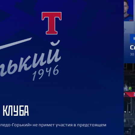
32
Челны
С
30
 КЛУБА
педо-Горький» не примет участия в предстоящем