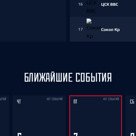
16
ЦСК ВВС
17
Сокол Кр
18
Торос
19
Зауралье
БЛИЖАЙШИЕ СОБЫТИЯ
20
СКА-ВМФ
БЫТИЙ
НЕТ СОБЫТИЙ
НЕТ СОБЫТИЙ
ЧТ
ПТ
СБ
21
Динамо СПб
22
Звезда