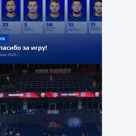
45
62
141 – 201
КЛУБ
пасибо за игру!
 мая 2026 г.